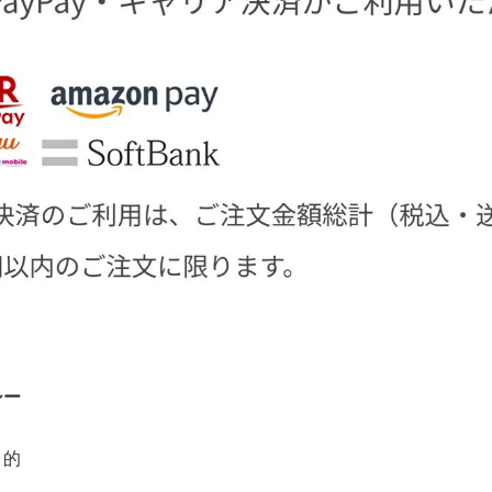
シー
目的